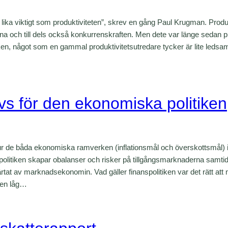
g lika viktigt som produktiviteten”, skrev en gång Paul Krugman. Produ
a och till dels också konkurrenskraften. Men dete var länge sedan pr
en, något som en gammal produktivitetsutredare tycker är lite ledsamt.
s för den ekonomiska politiken
r de båda ekonomiska ramverken (inflationsmål och överskottsmål) in
olitiken skapar obalanser och risker på tillgångsmarknaderna samti
ärtat av marknadsekonomin. Vad gäller finanspolitiken var det rätt at
ten låg…