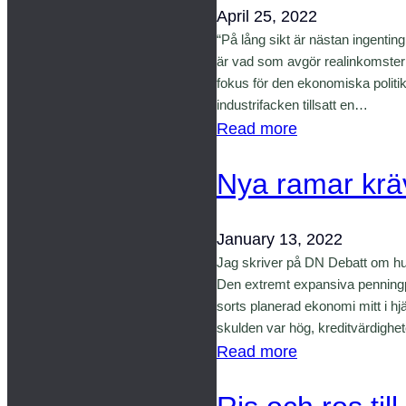
April 25, 2022
“På lång sikt är nästan ingentin
är vad som avgör realinkomstern
fokus för den ekonomiska politik
industrifacken tillsatt en…
:
Read more
D
Nya ramar kräv
a
g
s
January 13, 2022
a
Jag skriver på DN Debatt om hu
t
Den extremt expansiva penningp
t
sorts planerad ekonomi mitt i hj
skulden var hög, kreditvärdighe
p
:
Read more
r
N
i
y