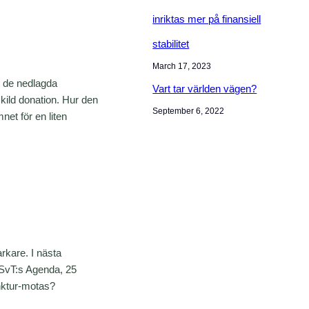
inriktas mer på finansiell
stabilitet
March 17, 2023
ån de nedlagda
Vart tar världen vägen?
kild donation. Hur den
September 6, 2022
mnet för en liten
arkare. I nästa
 i SvT:s Agenda, 25
nktur-motas?