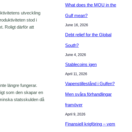
r
What does the MOU in the
c
ktivitetens utveckling
Gulf mean?
h
oduktiviteten stod i
June 16, 2026
 Roligt därför att
Debt relief for the Global
South?
June 4, 2026
Stablecoins igen
April 11, 2026
Vapenstillestånd i Gulfen?
te längre fungerar.
digt som den skapar en
Men svåra förhandlingar
t minska statsskulden då
framöver
April 9, 2026
Finansiell krigföring – vem