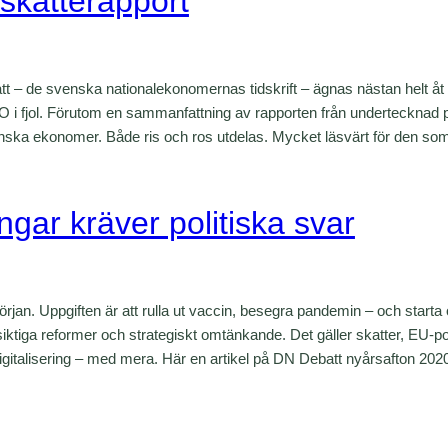
l skatterapport
– de svenska nationalekonomernas tidskrift – ägnas nästan helt åt det
O i fjol. Förutom en sammanfattning av rapporten från undertecknad p
ka ekonomer. Både ris och ros utdelas. Mycket läsvärt för den som vi
ar kräver politiska svar
början. Uppgiften är att rulla ut vaccin, besegra pandemin – och start
ktiga reformer och strategiskt omtänkande. Det gäller skatter, EU-polit
igitalisering – med mera. Här en artikel på DN Debatt nyårsafton 20