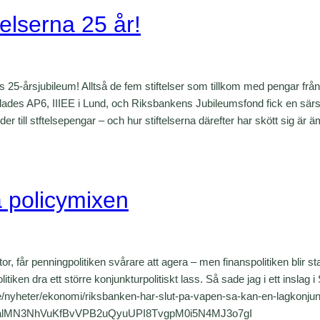
telserna 25 år!
rnas 25-årsjubileum! Alltså de fem stiftelser som tillkom med pengar fr
ades AP6, IIIEE i Lund, och Riksbankens Jubileumsfond fick en särs
nder till stftelsepengar – och hur stiftelserna därefter har skött sig är ä
a policymixen
r, får penningpolitiken svårare att agera – men finanspolitiken blir st
itiken dra ett större konjunkturpolitiskt lass. Så sade jag i ett inslag
se/nyheter/ekonomi/riksbanken-har-slut-pa-vapen-sa-kan-en-lagkonju
7jalMN3NhVuKfBvVPB2uQyuUPI8TvgpM0i5N4MJ3o7gI