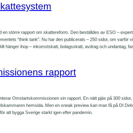
skattesystem
 med en större rapport om skattereform. Den beställdes av ESO – expert
mentets “think tank”. Nu har den publicerats – 250 sidor, om varför v
llt hänger ihop – inkomstskatt, bolagsskatt, avdrag och undantag, f
ssionens rapport
nterar Omstartskommissionen sin rapport. En nätt pjäs på 300 sidor, 
elskammaren hemsida. Men en sneak preview kan man få på DI Debatt
för att bygga Sverige starkt igen efter pandemin.