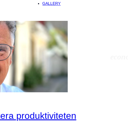
GALLERY
econo
tera produktiviteten