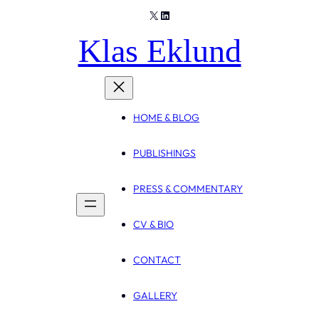
X
LinkedIn
Skip
to
Klas Eklund
content
HOME & BLOG
PUBLISHINGS
PRESS & COMMENTARY
CV & BIO
CONTACT
GALLERY