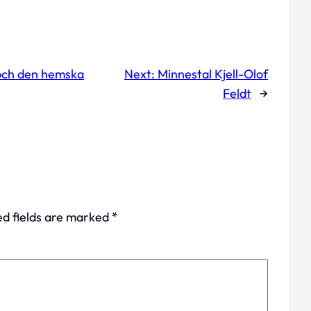
 och den hemska
Next:
Minnestal Kjell-Olof
Feldt
→
ed fields are marked
*