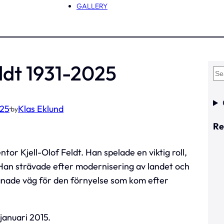
GALLERY
eldt 1931-2025
S
e
a
025
·
Klas Eklund
by
r
Re
c
h
tor Kjell-Olof Feldt. Han spelade en viktig roll,
 Han strävade efter modernisering av landet och
nade väg för den förnyelse som kom efter
 januari 2015.