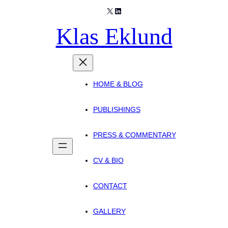
X
LinkedIn
Skip
to
Klas Eklund
content
HOME & BLOG
PUBLISHINGS
PRESS & COMMENTARY
CV & BIO
CONTACT
GALLERY