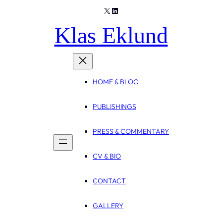
X
LinkedIn
Skip
to
Klas Eklund
content
HOME & BLOG
PUBLISHINGS
PRESS & COMMENTARY
CV & BIO
CONTACT
GALLERY