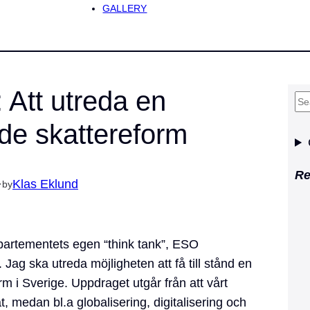
GALLERY
 Att utreda en
S
e
e skattereform
a
r
Re
c
·
Klas Eklund
by
h
partementets egen “think tank”, ESO
 Jag ska utreda möjligheten att få till stånd en
i Sverige. Uppdraget utgår från att vårt
at, medan bl.a globalisering, digitalisering och