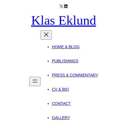
X
LinkedIn
Skip
to
Klas Eklund
content
HOME & BLOG
PUBLISHINGS
PRESS & COMMENTARY
CV & BIO
CONTACT
GALLERY