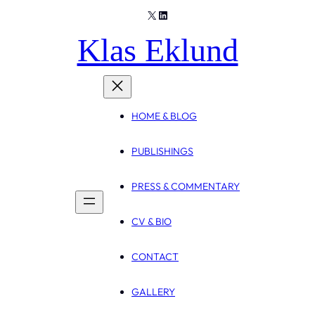
X
LinkedIn
Skip
to
Klas Eklund
content
HOME & BLOG
PUBLISHINGS
PRESS & COMMENTARY
CV & BIO
CONTACT
GALLERY