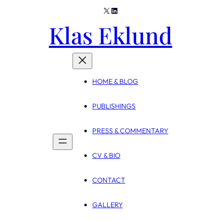
X
LinkedIn
Skip
Klas Eklund
to
content
HOME & BLOG
PUBLISHINGS
PRESS & COMMENTARY
CV & BIO
CONTACT
GALLERY