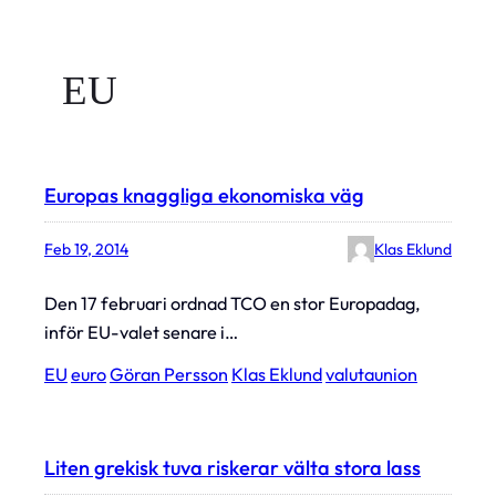
EU
Europas knaggliga ekonomiska väg
Feb 19, 2014
Klas Eklund
Den 17 februari ordnad TCO en stor Europadag,
inför EU-valet senare i…
EU
euro
Göran Persson
Klas Eklund
valutaunion
Liten grekisk tuva riskerar välta stora lass