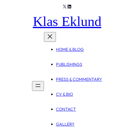
X
LinkedIn
Skip
to
Klas Eklund
content
HOME & BLOG
PUBLISHINGS
PRESS & COMMENTARY
CV & BIO
CONTACT
GALLERY