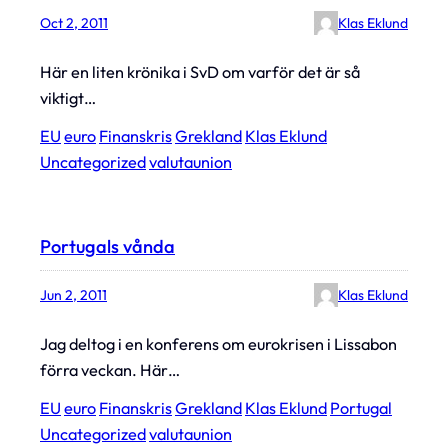
Oct 2, 2011
Klas Eklund
Här en liten krönika i SvD om varför det är så
viktigt…
EU
euro
Finanskris
Grekland
Klas Eklund
Uncategorized
valutaunion
Portugals vånda
Jun 2, 2011
Klas Eklund
Jag deltog i en konferens om eurokrisen i Lissabon
förra veckan. Här…
EU
euro
Finanskris
Grekland
Klas Eklund
Portugal
Uncategorized
valutaunion