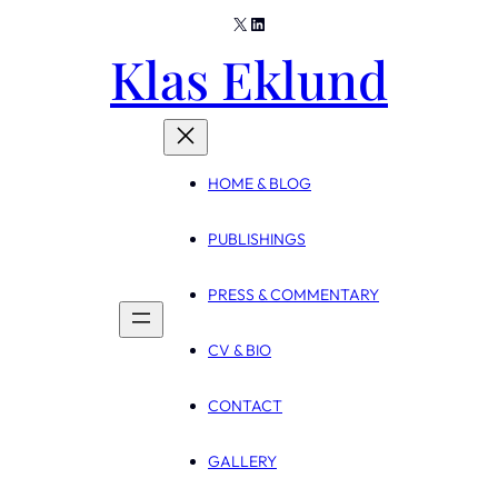
X
LinkedIn
Skip
Klas Eklund
to
content
HOME & BLOG
PUBLISHINGS
PRESS & COMMENTARY
CV & BIO
CONTACT
GALLERY