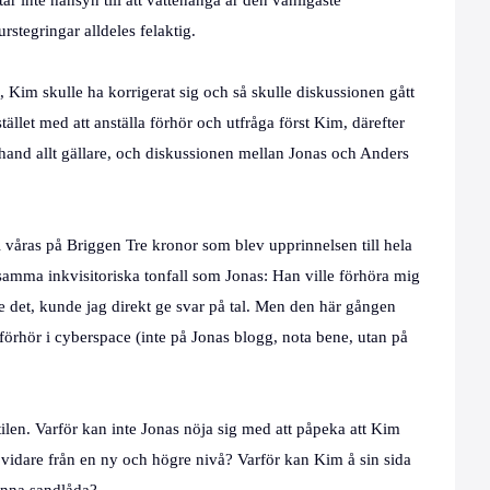
 inte hänsyn till att vattenånga är den vanligaste
rstegringar alldeles felaktig.
 Kim skulle ha korrigerat sig och så skulle diskussionen gått
ället med att anställa förhör och utfråga först Kim, därefter
r hand allt gällare, och diskussionen mellan Jonas och Anders
e i våras på Briggen Tre kronor som blev upprinnelsen till hela
samma inkvisitoriska tonfall som Jonas: Han ville förhöra mig
e det, kunde jag direkt ge svar på tal. Men den här gången
a förhör i cyberspace (inte på Jonas blogg, nota bene, utan på
stilen. Varför kan inte Jonas nöja sig med att påpeka att Kim
n vidare från en ny och högre nivå? Varför kan Kim å sin sida