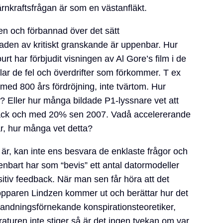
rnkraftsfrågan är som en västanfläkt.
en och förbannad över det sätt
den av kritiskt granskande är uppenbar. Hur
rt har förbjudit visningen av Al Gore’s film i de
alar de fel och överdrifter som förkommer. T ex
n med 800 års fördröjning, inte tvärtom. Hur
? Eller hur många bildade P1-lyssnare vet att
 sträck och med 20% sen 2007. Vadå accelererande
r, hur många vet detta?
 är, kan inte ens besvara de enklaste frågor och
nbart har som “bevis” ett antal datormodeller
iv feedback. När man sen får höra att det
pparen Lindzen kommer ut och berättar hur det
ånlandningsförnekande konspirationsteoretiker,
raturen inte stiger så är det ingen tvekan om var