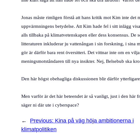
inte klart säga att han hade fel och ska dra lärdom? Varför 
Jonas måste rimligen förstå att hans kritik mot Kim inte det
uppvärmningens betydelse. Att Kim hade fel i sitt inlägg visar 
alls tillbaka på klimatvetenskapen eller dess konsensus. De
litteraturen inkluderar ju vattenångan i sin forskning, i sina 
gör är därför bara rent översitteri. Det vittnar inte om en vilj
meningsmotståndaren till nya insikter. Nej, Belsebub ska kro
Den här högst obehagliga diskussionen blir därför ytterligare 
Men varför är det här beteendet är så vanligt, just i den här
säger ni där ute i cyberspace?
←
Previous:
Kina på väg höja ambitionerna i
klimatpolitiken