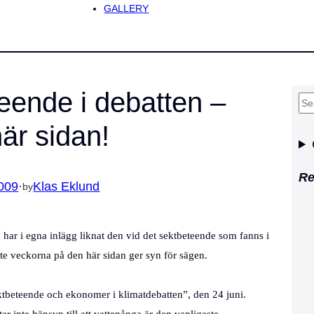
GALLERY
eende i debatten –
S
e
är sidan!
a
r
Re
c
009
·
Klas Eklund
by
h
g har i egna inlägg liknat den vid det sektbeteende som fanns i
te veckorna på den här sidan ger syn för sägen.
ektbeteende och ekonomer i klimatdebatten”, den 24 juni.