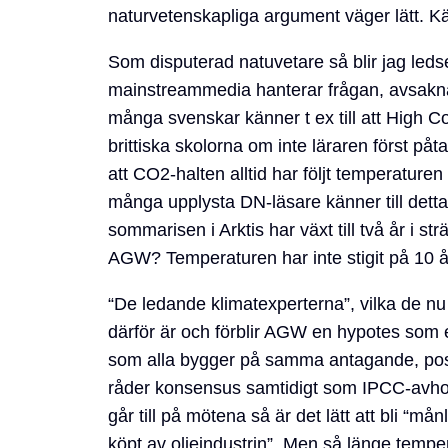
naturvetenskapliga argument väger lätt. Kä
Som disputerad natuvetare så blir jag leds
mainstreammedia hanterar frågan, avsakna
många svenskar känner t ex till att High Cou
brittiska skolorna om inte läraren först påt
att CO2-halten alltid har följt temperature
många upplysta DN-läsare känner till detta
sommarisen i Arktis har växt till två år i
AGW? Temperaturen har inte stigit på 10 å
“De ledande klimatexperterna”, vilka de nu
därför är och förblir AGW en hypotes som e
som alla bygger på samma antagande, posit
råder konsensus samtidigt som IPCC-avho
går till på mötena så är det lätt att bli “m
köpt av oljeindustrin”. Men så länge tempe