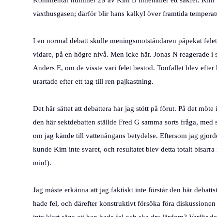
Kommentar nummer 29 av Kim B innehåller ett sakfel. Kim tar
växthusgasen; därför blir hans kalkyl över framtida temperatu
I en normal debatt skulle meningsmotståndaren påpekat felet,
vidare, på en högre nivå. Men icke här. Jonas N reagerade i st
Anders E, om de visste vari felet bestod. Tonfallet blev efte
urartade efter ett tag till ren pajkastning.
Det här sättet att debattera har jag stött på förut. På det möt
den här sektdebatten ställde Fred G samma sorts fråga, med 
om jag kände till vattenångans betydelse. Eftersom jag gjord
kunde Kim inte svaret, och resultatet blev detta totalt bisarr
min!).
Jag måste erkänna att jag faktiskt inte förstår den här debatt
hade fel, och därefter konstruktivt försöka föra diskussione