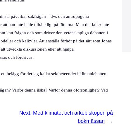
denna sandlåda?
 minsta påverkar sakfrågan – dvs den antropogena
att han inte hade tillräckligt på fötterna. Men det faller inte
 som kan frågan och som driver den vetenskapliga debatten i
modeller och kalkyler. Att anställa förhör på det sätt som Jonas
a att utveckla diskussionen eller att hjälpa
ssas och fördrivas.
ett belägg för det jag kallat sektbeteendet i klimatdebatten.
 frågan? Varför denna ilska? Varför denna oförsonlighet? Vad
Next:
Med klimatet och ärkebiskopen på
bokmässan
→