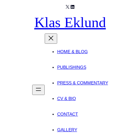
X
LinkedIn
Skip
to
Klas Eklund
content
HOME & BLOG
PUBLISHINGS
PRESS & COMMENTARY
CV & BIO
CONTACT
GALLERY