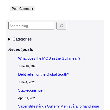
S
e
a
Categories
r
Recent posts
c
h
What does the MOU in the Gulf mean?
June 16, 2026
Debt relief for the Global South?
June 4, 2026
Stablecoins igen
April 11, 2026
Vapenstillestånd i Gulfen? Men svåra förhandlingar