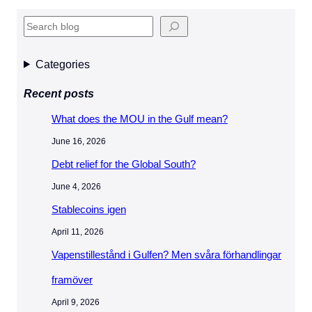
S
e
a
Categories
r
Recent posts
c
h
What does the MOU in the Gulf mean?
June 16, 2026
Debt relief for the Global South?
June 4, 2026
Stablecoins igen
April 11, 2026
Vapenstillestånd i Gulfen? Men svåra förhandlingar
framöver
April 9, 2026