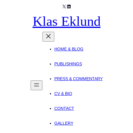
X
LinkedIn
Skip
to
Klas Eklund
content
HOME & BLOG
PUBLISHINGS
PRESS & COMMENTARY
CV & BIO
CONTACT
GALLERY