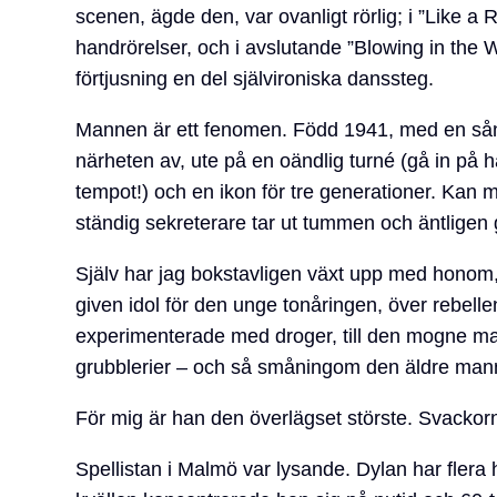
scenen, ägde den, var ovanligt rörlig; i ”Like a
handrörelser, och i avslutande ”Blowing in the Wi
förtjusning en del självironiska danssteg.
Mannen är ett fenomen. Född 1941, med en så
närheten av, ute på en oändlig turné (gå in p
tempot!) och en ikon för tre generationer. Ka
ständig sekreterare tar ut tummen och äntligen 
Själv har jag bokstavligen växt upp med honom,
given idol för den unge tonåringen, över rebell
experimenterade med droger, till den mogne ma
grubblerier – och så småningom den äldre mann
För mig är han den överlägset störste. Svackorna
Spellistan i Malmö var lysande. Dylan har flera 