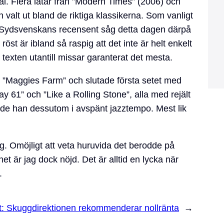
al. Flera låtar från ”Modern Times” (2006) och
valt ut bland de riktiga klassikerna. Som vanligt
. Sydsvenskans recensent såg detta dagen därpå
röst är ibland så raspig att det inte är helt enkelt
texten utantill missar garanterat det mesta.
”Maggies Farm” och slutade första setet med
y 61” och ”Like a Rolling Stone”, alla med rejält
jorde han dessutom i avspänt jazztempo. Mest lik
tig. Omöjligt att veta huruvida det berodde på
t är jag dock nöjd. Det är alltid en lycka när
.
t:
Skuggdirektionen rekommenderar nollränta
→