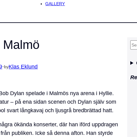
GALLERY
i Malmö
S
e
a
9
·
Klas Eklund
by
r
Re
c
h
 Bob Dylan spelade i Malmös nya arena i Hyllie.
aviatur – på ena sidan scenen och Dylan själv som
l svart långkavaj och ljusgrå bredbrättad hatt.
t några ökända konserter, där han iförd uppdragen
från publiken. Icke så denna afton. Han styrde