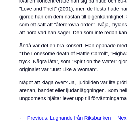
kvällen koncentrerade han sig på nutid och 60-t
”Love and Theft” (2001), men de flesta hade han 
gjorde han om dem nästan till oigenkännlighet
som ett sätt att ”återerövra orden”. Nåja, Dylans 
att höra vad han säger. Den som inte redan kan 
Ändå var det en bra konsert. Han öppnade med 
”The Lonesome death of Hattie Carroll”, ”Highwa
tryck. Några låtar, som ”Spirit on the Water” g
originalet var ”Just Like a Woman”.
Något att klaga över? Ja, ljudbilden var lite grö
arenan, bandet eller ljudanläggningen. Som helhe
ungdomens hjältar lever upp till förväntningarna
←
Previous:
Lugnande från Riksbanken
Nex