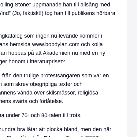
 Rolling Stone” uppmanade han till allsång med
nd” (Jo, faktiskt!) tog han till publikens hörbara
ngkatalog som ingen nu levande kommer i
å hans hemsida www.bobdylan.com och kolla
n man hoppas på att Akademien nu med en ny
ger honom Litteraturpriset?
 från den trulige protestsångaren som var en
en som skrev obegripliga texter och
nnens vånda över skilsmässor, religiösa
ens svärta och förlåtelse.
 under 70- och 80-talen till trots.
hundra bra låtar att plocka bland, men den här