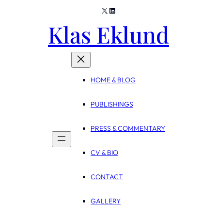
X
LinkedIn
Skip
Klas Eklund
to
content
HOME & BLOG
PUBLISHINGS
PRESS & COMMENTARY
CV & BIO
CONTACT
GALLERY