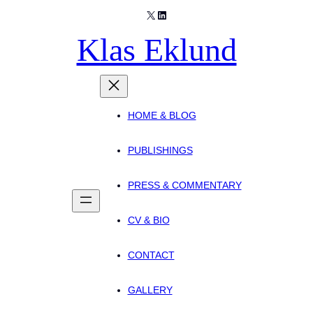
X
LinkedIn
Skip
to
Klas Eklund
content
HOME & BLOG
PUBLISHINGS
PRESS & COMMENTARY
CV & BIO
CONTACT
GALLERY