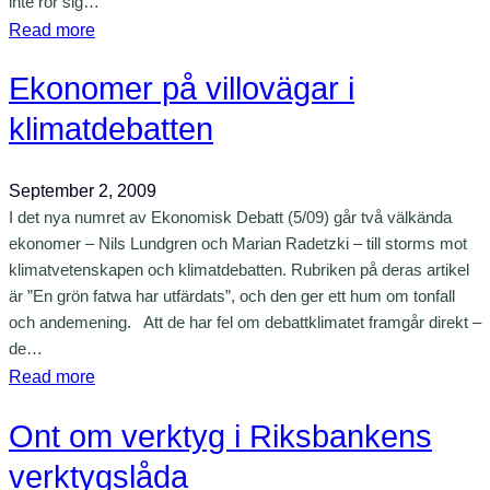
inte rör sig…
b
h
s
:
Read more
a
ö
a
T
t
j
n
Ekonomer på villovägar i
u
t
a
r
e
a
klimatdebatten
k
n
m
i
–
b
September 2, 2009
e
p
i
I det nya numret av Ekonomisk Debatt (5/09) går två välkända
t
å
t
ekonomer – Nils Lundgren och Marian Radetzki – till storms mot
i
d
i
klimatvetenskapen och klimatdebatten. Rubriken på deras artikel
n
e
o
är ”En grön fatwa har utfärdats”, och den ger ett hum om tonfall
i
n
n
och andemening. Att de har fel om debattklimatet framgår direkt –
E
h
e
de…
U
ä
:
r
Read more
!
r
E
n
s
Ont om verktyg i Riksbankens
k
a
i
o
i
verktygslåda
d
n
k