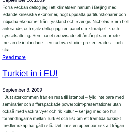
September 16, 2009
k
e
r
Förra veckan deltog jag i ett klimatseminarium i Beijing med
e
r
ledande kinesiska ekonomer, högt uppsatta partifunktionärer och
b
s
inbjudna ekonomer från Tyskland och Sverige. Nicholas Stern höll
i
e
anförande, och själv deltog jag i en panel om klimatpolitik och
s
k
sysselsättning. Seminariet redovisade ett årslångt samarbete
k
t
mellan de inblandade – en rad nya studier presenterades – och
o
b
ska…
p
e
:
Read more
e
t
K
n
e
Turkiet in i EU!
i
p
e
n
å
n
a
September 8, 2009
b
d
p
Just återkommen från en resa till Istanbul – fylld inte bara med
o
e
å
seminarier och sifferspäckade powerpoint-presentationer utan
k
i
v
också med vackra vyer och rik kultur – ser jag med oro hur
m
d
ä
förhandlingarna mellan Turkiet och EU om ett framtida turkiskt
ä
e
medlemskap har gått i stå. Det finns en uppenbar risk att frågan
g
s