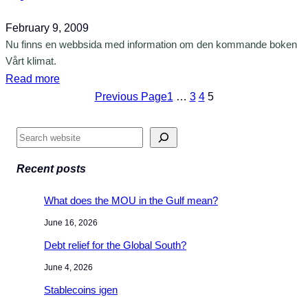
u
n
i
g
February 9, 2009
g
n
g
Nu finns en webbsida med information om den kommande boken
a
u
d
Vårt klimat.
r
p
i
:
Read more
p
r
N
Previous Page
1
…
3
4
5
d
e
y
a
k
h
S
t
t
e
e
e
i
m
Recent posts
a
r
o
s
r
a
What does the MOU in the Gulf mean?
n
i
c
d
e
d
June 16, 2026
h
e
n
a
Debt relief for the Global South?
h
f
f
e
June 4, 2026
ö
ö
m
Stablecoins igen
r
r
s