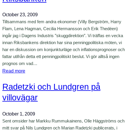
f
e
b
e
o
a
October 23, 2009
s
r
t
Tillsammans med fem andra ekonomer (Villy Bergström, Harry
s
i
Flam, Lena Hagman, Cecilia Hermansson och Erik Thedéen)
t
o
o
ingår jag i Dagens Industris ”skuggdirektion”. Vi träffas en vecka
e
r
c
innan Riksbankens direktion har sina penningpolitiska möten, vi
n
i
h
har en diskussion om konjunkturläge och inflationsprognoser och
L
p
fattar utifrån detta ett penningpolitiskt beslut. Vi gör alltså ingen
u
prognos om vad…
r
n
:
Read more
a
d
S
k
Radetzki och Lundgren på
k
t
u
i
villovägar
g
k
g
October 1, 2009
d
Sent omsider har Markku Rummukainens, Olle Häggströms och
i
mitt svar på Nils Lundgren och Marian Radetzki publicerats, i