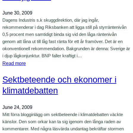
a
o
l
June 30, 2009
n
m
i
Dagens Industris s.k skuggdirektion, där jag ingår,
!
e
m
rekommenderar i dag Riksbanken att ligga still på styrräntenivån
r
a
0,5 procent men samtidigt binda sig vid den låga räntenivån
p
t
genom att låna ut till låg fast ränta för ett år framöver. Det är en
å
p
okonventionell rekommendation. Bakgrunden är denna: Sverige är
v
o
i djup lågkonjunktur. BNP faller kraftigt i…
i
l
:
Read more
l
i
O
l
t
Sektbeteende och ekonomer i
n
o
i
t
klimatdebatten
v
k
o
ä
e
m
June 24, 2009
g
n
v
Mitt förra blogginlägg om sektbeteende i klimatdebatten väckte
a
e
känslor. Den som orkar kan ta sig igenom den långa raden av
r
r
kommentarer. Med några läsvärda undantag bekräftar stormen
i
k