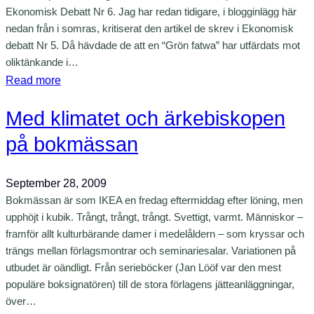
r
Ekonomisk Debatt Nr 6. Jag har redan tidigare, i blogginlägg här
e
nedan från i somras, kritiserat den artikel de skrev i Ekonomisk
k
debatt Nr 5. Då hävdade de att en “Grön fatwa” har utfärdats mot
t
oliktänkande i…
i
:
Read more
o
R
n
Med klimatet och ärkebiskopen
a
e
d
på bokmässan
n
e
s
t
September 28, 2009
t
z
Bokmässan är som IKEA en fredag eftermiddag efter löning, men
e
k
upphöjt i kubik. Trångt, trångt, trångt. Svettigt, varmt. Människor –
g
i
framför allt kulturbärande damer i medelåldern – som kryssar och
e
o
trängs mellan förlagsmontrar och seminariesalar. Variationen på
t
c
utbudet är oändligt. Från serieböcker (Jan Lööf var den mest
f
h
populäre boksignatören) till de stora förlagens jätteanläggningar,
ö
L
över…
r