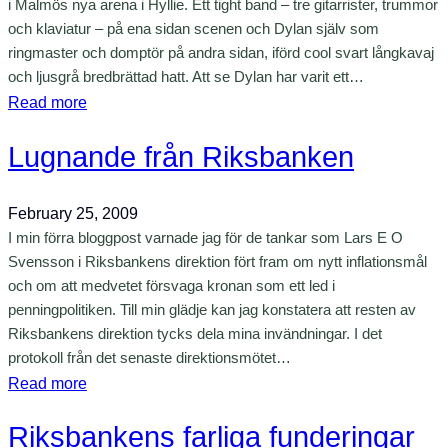
d
i Malmös nya arena i Hyllie. Ett tight band – tre gitarrister, trummor
e
e
i
och klaviatur – på ena sidan scenen och Dylan själv som
b
k
r
ringmaster och domptör på andra sidan, iförd cool svart långkavaj
a
t
och ljusgrå bredbrättad hatt. Att se Dylan har varit ett…
e
t
:
e
Read more
k
t
D
r
t
e
Lugnande från Riksbanken
y
o
i
n
l
c
o
a
h
n
February 25, 2009
n
h
e
I min förra bloggpost varnade jag för de tankar som Lars E O
i
u
n
Svensson i Riksbankens direktion fört fram om nytt inflationsmål
M
l
och om att medvetet försvaga kronan som ett led i
r
a
i
penningpolitiken. Till min glädje kan jag konstatera att resten av
e
Riksbankens direktion tycks dela mina invändningar. I det
l
g
k
protokoll från det senaste direktionsmötet…
m
a
o
:
Read more
ö
n
m
L
e
m
Riksbankens farliga funderingar
u
r
e