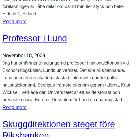
r
föreläsningen är i åtta delar om ca 10 minuter styck och heter
k
d
Eklund 1, Eklund…
e
:
Read more
n
F
s
Professor i Lund
i
v
n
e
a
November 18, 2009
n
n
Jag har utnämnts till adjungerad professor i nationalekonomi vid
s
s
Ekonomihögskolan, Lunds universitet. Det ska bli spännande.
k
k
Lund är en ärorik akademisk stad, inte minst när det gäller
a
r
nationalekonomi. Sveriges främste ekonom genom tiderna, Knut
e
Wicksell, verkade där. Universitetet är ett av de största och
i
u
bredaste i norra Europa. Dessutom är Lund en charmig stad –…
s
r
:
Read more
e
o
P
n
-
Skuggdirektionen steget före
r
i
d
o
t
Riksbanken
e