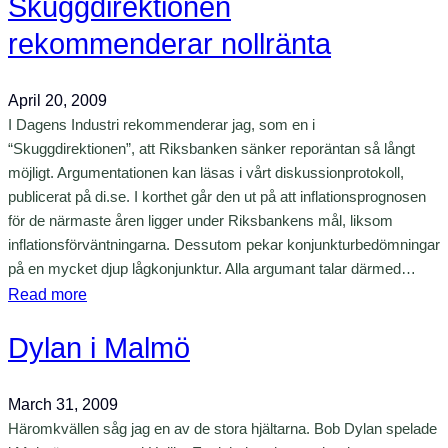
Skuggdirektionen
m
r
h
k
rekommenderar nollränta
k
e
l
t
k
i
y
April 20, 2009
o
m
g
I Dagens Industri rekommenderar jag, som en i
n
a
s
“Skuggdirektionen”, att Riksbanken sänker reporäntan så långt
o
t
möjligt. Argumentationen kan läsas i vårt diskussionprotokoll,
l
m
f
publicerat på di.se. I korthet går den ut på att inflationsprognosen
å
e
ö
för de närmaste åren ligger under Riksbankens mål, liksom
d
r
r
inflationsförväntningarna. Dessutom pekar konjunkturbedömningar
a
i
n
på en mycket djup lågkonjunktur. Alla argumant talar därmed…
k
e
:
Read more
l
k
S
i
a
Dylan i Malmö
k
m
r
u
a
e
g
March 31, 2009
t
,
g
Häromkvällen såg jag en av de stora hjältarna. Bob Dylan spelade
d
s