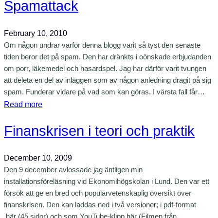
Spamattack
r
e
k
February 10, 2010
l
Om någon undrar varför denna blogg varit så tyst den senaste
a
tiden beror det på spam. Den har dränkts i oönskade erbjudanden
n
om porr, läkemedel och hasardspel. Jag har därför varit tvungen
d
att deleta en del av inläggen som av någon anledning dragit på sig
spam. Funderar vidare på vad som kan göras. I värsta fall får…
p
:
Read more
o
S
l
Finanskrisen i teori och praktik
p
a
a
r
m
i
December 10, 2009
a
s
Den 9 december avlossade jag äntligen min
t
e
installationsföreläsning vid Ekonomihögskolan i Lund. Den var ett
t
försök att ge en bred och populärvetenskaplig översikt över
r
a
finanskrisen. Den kan laddas ned i två versioner; i pdf-format
a
här (45 sidor) och som YouTube-klipp här (Filmen från
c