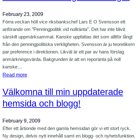
g
n
n
February 23, 2009
d
a
Förra veckan höll vice riksbankschef Lars E O Svensson ett
e
n
anförande om ”Penningpolitik vid nollränta”. Det har inte blivit
r
d
särskilt uppmärksammat. Kanske uppfattas det som alltför långt
a
e
från den penningpolitiska verkligheten. Svensson är ju teoretikern
r
par preference i direktionen. Likväl är ett par av hans förslag
f
n
anmärkningsvärda. Bakgrunden är att en reporänta på noll
r
o
kanske…
å
l
:
Read more
n
l
R
R
r
Välkomna till min uppdaterade
i
i
ä
k
k
hemsida och blogg!
n
s
s
t
b
b
a
February 9, 2009
a
a
Efter ett årtionde med den gamla hemsidan gör vi ett stort ryck.
n
n
Ny design, delvis nytt innehåll samt en blogg- och nyhetsfunktion.
k