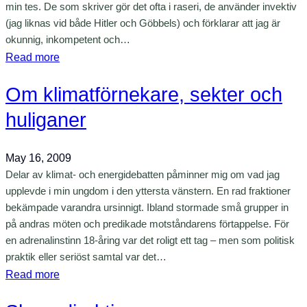
min tes. De som skriver gör det ofta i raseri, de använder invektiv
k
t
(jag liknas vid både Hitler och Göbbels) och förklarar att jag är
l
y
okunnig, inkompetent och…
i
g
:
Read more
m
i
S
a
R
Om klimatförnekare, sekter och
e
t
i
k
huliganer
d
k
t
e
s
b
b
May 16, 2009
b
e
a
Delar av klimat- och energidebatten påminner mig om vad jag
a
t
t
upplevde i min ungdom i den yttersta vänstern. En rad fraktioner
n
e
bekämpade varandra ursinnigt. Ibland stormade små grupper in
t
k
e
på andras möten och predikade motståndarens förtappelse. För
e
e
n
en adrenalinstinn 18-åring var det roligt ett tag – men som politisk
n
n
d
praktik eller seriöst samtal var det…
s
e
:
Read more
v
o
O
e
c