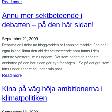
u
:
Read more
e
n
M
R
d
Ännu mer sektbeteende i
e
i
g
d
debatten – på den här sidan!
k
r
k
s
e
l
b
September 21, 2009
n
i
a
Debattstilen i delar av bloggvärlden är i sanning märklig. Jag har i
p
m
egna inlägg liknat den vid det sektbeteende som fanns i den
n
å
a
yttersta vänstern i min ungdom. Det som pågått de senaste
k
v
t
veckorna på den här sidan ger syn för sägen. Se på det gräl som
e
i
e
förts under senare tid under min post…
n
l
t
:
Read more
l
o
Ä
o
c
Kina på väg höja ambitionerna i
n
v
h
n
klimatpolitiken
ä
ä
u
g
r
m
a