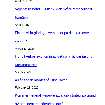
e
V
April 11, 2026
i
s
å
Vapenstillestånd i Gulfen? Men svåra förhandlingar
d
l
r
a
framöver
å
t
o
r
k
April 9, 2026
c
s
l
Finansiell krigföring – vem sitter på de skarpaste
h
ä
i
b
vapnen?
n
m
l
k
March 11, 2026
a
o
t
t
Hur påverkas ekonomin av det som händer just nu i
g
r
Mellanöstern?
g
ä
!
March 2, 2026
n
t
40 år sedan mordet på Olof Palme
a
February 28, 2026
Kommer Federal Reserve att ändra strategi på grund
av presidentens påtryckningar?