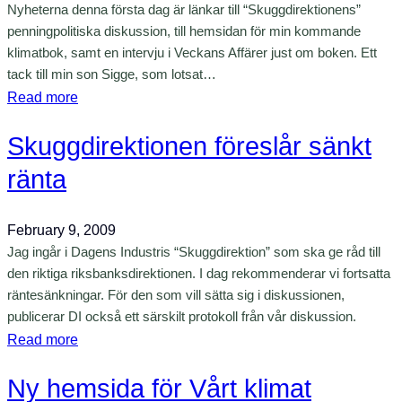
k
Nyheterna denna första dag är länkar till “Skuggdirektionens”
e
e
penningpolitiska diskussion, till hemsidan för min kommande
n
n
klimatbok, samt en intervju i Veckans Affärer just om boken. Ett
s
tack till min son Sigge, som lotsat…
f
:
Read more
a
V
r
Skuggdirektionen föreslår sänkt
ä
l
l
ränta
i
k
g
o
February 9, 2009
a
m
Jag ingår i Dagens Industris “Skuggdirektion” som ska ge råd till
f
n
den riktiga riksbanksdirektionen. I dag rekommenderar vi fortsatta
u
a
räntesänkningar. För den som vill sätta sig i diskussionen,
n
t
publicerar DI också ett särskilt protokoll från vår diskussion.
d
i
:
Read more
e
l
S
r
l
Ny hemsida för Vårt klimat
k
i
m